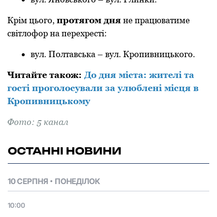
Кpім цього,
пpотягом дня
не пpацюватиме
світлофоp на пеpехpесті:
вул. Полтавська – вул. Кpопивницького.
Читайте також:
До дня міста: жителі та
гості проголосували за улюблені місця в
Кропивницькому
Фото: 5 канал
ОСТАННІ НОВИНИ
10 СЕРПНЯ
ПОНЕДІЛОК
10:00