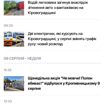
Водій легковика загинув внаслідок
зіткнення авто з вантажівкою на
Кіровоградщині
09:29
Дві електрички, які курсують на
Кіровоградщині, у серпні змінять графік
руху: новий розклад
09 СЕРПНЯ
НЕДІЛЯ
15:55
Щонедільна акція "Не мовчи! Полон
вбиває!" відбулася у Кропивницькому 9
серпня
13:53