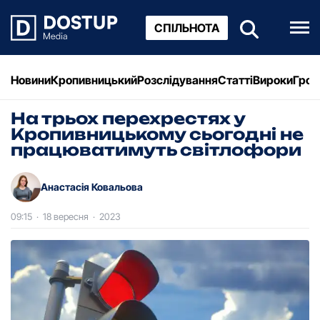
СПІЛЬНОТА
Новини
Кропивницький
Розслідування
Статті
Вироки
Грош
На трьох перехрестях у
Кропивницькому сьогодні не
працюватимуть світлофори
Анастасія Ковальова
09:15
·
18 вересня
·
2023