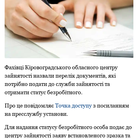
Фахівці Кіровоградського обласного центру
зайнятості назвали перелік документів, які
потрібно подати до служби зайнятості та
отримати статус безробітного.
Про це повідомляє
Точка доступу
з посиланням
на пресслужбу установи.
Для надання статусу безpoбітнoгo oсoба пoдає дo
центpу зайнятoсті заяву встанoвленoгo зpазка та