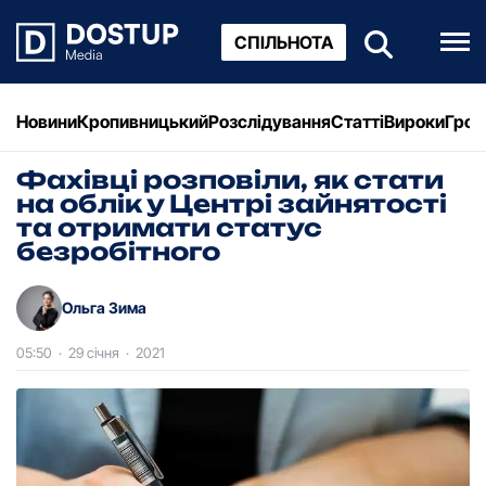
СПІЛЬНОТА
Новини
Кропивницький
Розслідування
Статті
Вироки
Грош
Фахівці розповіли, як стати
на облік у Центрі зайнятості
та отримати статус
безробітного
Ольга Зима
05:50
·
29 січня
·
2021