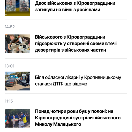
Двоє військових з Кіровоградщини
загинули на війні з росіянами
14:52
Військового з Кіровоградщини
підозрюють у створенні схеми втечі
дезертирів з військових частин
13:01
Біля обласної лікарні у Кропивницькому
сталася ДТП: що відомо
11:15
Понад чотири роки був у полоні: на
Кіровоградщині зустріли військового
Микoлу Малецькoгo