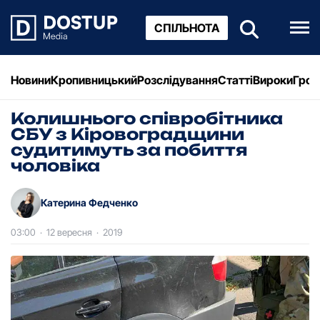
СПІЛЬНОТА
Новини
Кропивницький
Розслідування
Статті
Вироки
Грош
Колишнього співpобітника
СБУ з Кіpовогpадщини
судитимуть за побиття
чоловіка
Катерина Федченко
03:00
·
12 вересня
·
2019