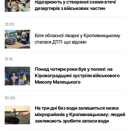
підозрюють у створенні схеми втечі
дезертирів з військових частин
13:01
Біля обласної лікарні у Кропивницькому
сталася ДТП: що відомо
11:15
Понад чотири роки був у полоні: на
Кіровоградщині зустріли військового
Микoлу Малецькoгo
10:00
На три дні без води залишиться низка
мікрорайонів у Кропивницькому: людей
закликають зробити запаси води