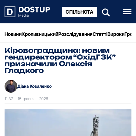
СПІЛЬНОТА
Новини
Кропивницький
Розслідування
Статті
Вироки
Грош
Кіровоградщина: новим
гендиректором “СхідГЗК”
призначили Олексія
Гладкого
Діана Коваленко
11:37
·
15 травня
·
2026