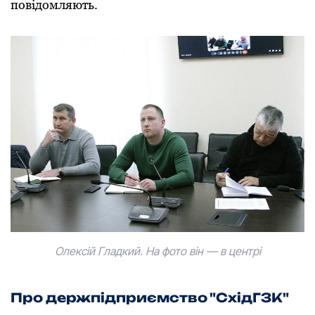
повідомляють.
Олексій Гладкий. На фото він — в центрі
Про
держпідприємство "СхідГЗК"