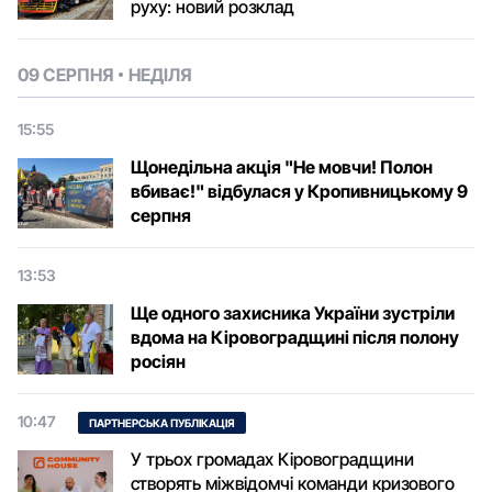
руху: новий розклад
09 СЕРПНЯ
НЕДІЛЯ
15:55
Щонедільна акція "Не мовчи! Полон
вбиває!" відбулася у Кропивницькому 9
серпня
13:53
Ще одного захисника України зустріли
вдома на Кіровоградщині після полону
росіян
10:47
ПАРТНЕРСЬКА ПУБЛІКАЦІЯ
У трьох громадах Кіровоградщини
створять міжвідомчі команди кризового