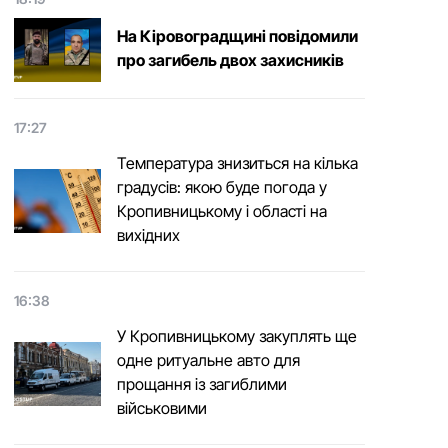
На Кіровоградщині повідомили
про загибель двох захисників
17:27
Температура знизиться на кілька
градусів: якою буде погода у
Кропивницькому і області на
вихідних
16:38
У Кропивницькому закуплять ще
одне ритуальне авто для
прощання із загиблими
військовими