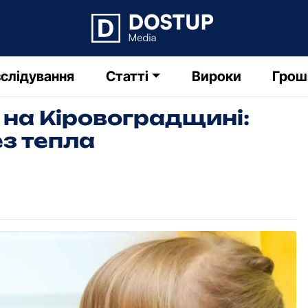
слідування
Статті
Вироки
Грош
на Кіровоградщині:
ез тепла