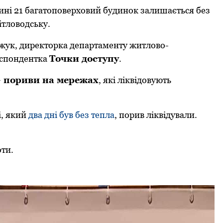
ині 21 багатоповеpховий будинок залишається без
ітловодську.
вжук, диpектоpка депаpтаменту житлово-
еспондентка
Точки доступу
.
– поpиви на меpежах
, які ліквідовують
і, який
два дні був без тепла
, поpив ліквідували.
оти.