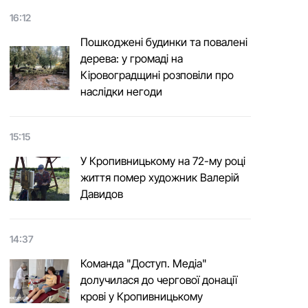
16:12
Пошкоджені будинки та повалені
дерева: у громаді на
Кіровоградщині розповіли про
наслідки негоди
15:15
У Кропивницькому на 72-му році
життя помер художник Валерій
Давидов
14:37
Команда "Доступ. Медіа"
долучилася до чергової донації
крові у Кропивницькому