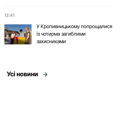
13:41
У Кропивницькому попрощалися
із чотирма загиблими
захисниками
Усі новини