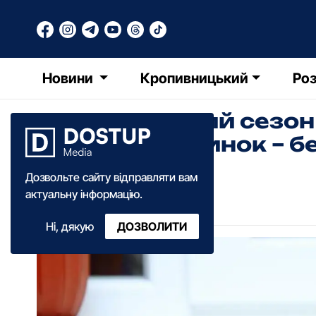
Новини
Кропивницький
Роз
Опалювальний сезон 
наразі 21 будинок – б
Дозвольте сайту відправляти вам
Олександра Ільченко
актуальну інформацію.
10:30
·
22 листопада
·
2023
Ні, дякую
ДОЗВОЛИТИ