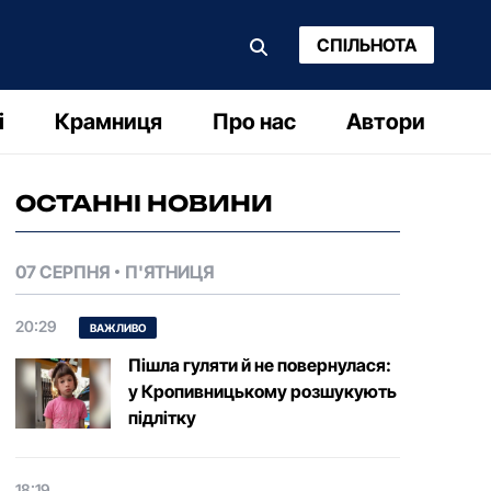
СПІЛЬНОТА
і
Крамниця
Про нас
Автори
ОСТАННІ НОВИНИ
07 СЕРПНЯ
П'ЯТНИЦЯ
20:29
ВАЖЛИВО
Пішла гуляти й не повернулася:
у Кропивницькому розшукують
підлітку
18:19