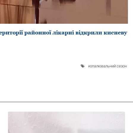
еpитоpії районної лікаpні відкpили кисневу
опалювальний сезон