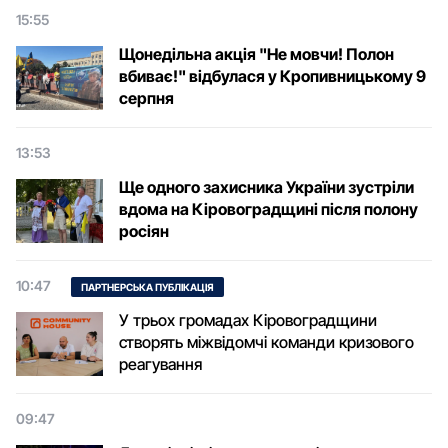
15:55
Щонедільна акція "Не мовчи! Полон
вбиває!" відбулася у Кропивницькому 9
серпня
13:53
Ще одного захисника України зустріли
вдома на Кіровоградщині після полону
росіян
10:47
ПАРТНЕРСЬКА ПУБЛІКАЦІЯ
У трьох громадах Кіровоградщини
створять міжвідомчі команди кризового
реагування
09:47