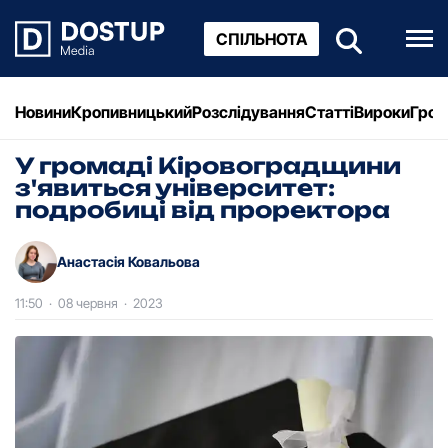
СПІЛЬНОТА
Новини
Кропивницький
Розслідування
Статті
Вироки
Грош
У громаді Кіровоградщини
з'явиться університет:
подробиці від проректора
Анастасія Ковальова
11:50
·
08 червня
·
2023