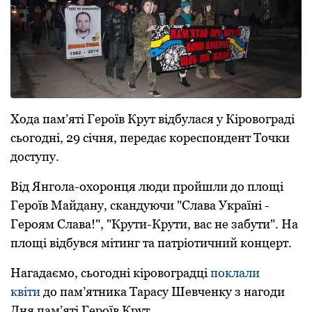
Хода пам’яті Героїв Крут відбулася у Кіровограді
сьогодні, 29 січня, передає кореспондент Точки
доступу.
Від Янгола-охоронця люди пройшли до площі
Героїв Майдану, скандуючи "Слава Україні -
Героям Слава!", "Крути-Крути, вас не забути". На
площі відбувся мітинг та патріотичний концерт.
Нагадаємо, сьогодні кіровоградці
поклали
квіти
до пам’ятника Тарасу Шевченку з нагоди
Дня пам’яті Героїв Крут.