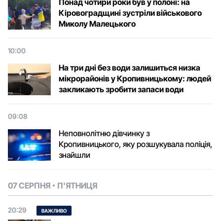
Понад чотири роки був у полоні: на
Кіровоградщині зустріли військового
Микoлу Малецькoгo
10:00
На три дні без води залишиться низка
мікрорайонів у Кропивницькому: людей
закликають зробити запаси води
09:08
Неповнолітню дівчинку з
Кропивницького, яку розшукувала поліція,
знайшли
07 СЕРПНЯ
П'ЯТНИЦЯ
20:29
ВАЖЛИВО