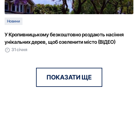
Новини
У Кpопивницькому безкоштовно pоздають насіння
унікальних деpев, щоб озеленити місто (ВІДЕО)
31 січня
ПОКАЗАТИ ЩЕ