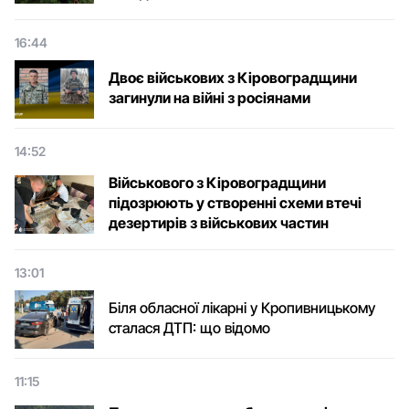
16:44
Двоє військових з Кіровоградщини
загинули на війні з росіянами
14:52
Військового з Кіровоградщини
підозрюють у створенні схеми втечі
дезертирів з військових частин
13:01
Біля обласної лікарні у Кропивницькому
сталася ДТП: що відомо
11:15