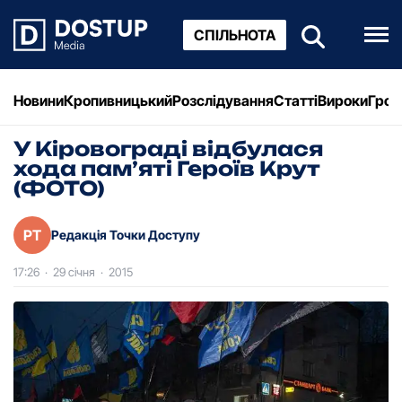
СПІЛЬНОТА
Новини
Кропивницький
Розслідування
Статті
Вироки
Грош
У Кіровограді відбулася
хода пам’яті Героїв Крут
(ФОТО)
РТ
Редакція Точки Доступу
17:26
·
29 січня
·
2015