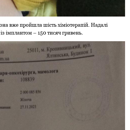
она вже пройшла шість хіміотерапій. Надалі
 із імплантом – 150 тисяч гривень.