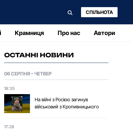
СПІЛЬНОТА
і
Крамниця
Про нас
Автори
ОСТАННІ НОВИНИ
06 СЕРПНЯ
ЧЕТВЕР
18:35
На війні з Росією загинув
військовий з Кропивницького
17:28