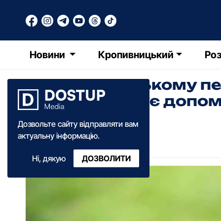
Новини
Кропивницький
Роз
У Кропивницькому пе
дітей потребує допом
Дозвольте сайту відправляти вам
Лілія Кочерга
актуальну інформацію.
13:22
·
14 грудня
·
2023
Ні, дякую
ДОЗВОЛИТИ