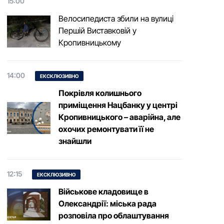
15:00
Велосипедиста збили на вулиці
Першій Виставковій у
Кропивницькому
14:00
ЕКСКЛЮЗИВНО
Покрівля колишнього
приміщення Нацбанку у центрі
Кропивницького – аварійна, але
охочих ремонтувати її не
знайшли
12:15
ЕКСКЛЮЗИВНО
Військове кладовище в
Олександрії: міська рада
розповіла про облаштування