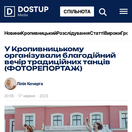
СПІЛЬНОТА
Новини
Кропивницький
Розслідування
Статті
Вироки
Грош
У Кропивницькому
організували благодійний
вечір традиційних танців
(ФОТОРЕПОРТАЖ)
Лілія Кочерга
20:55
·
17 червня
·
2023