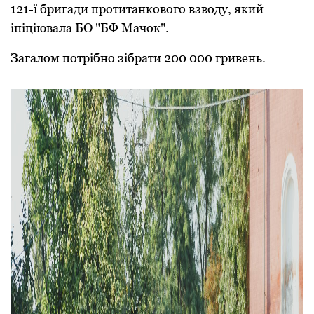
121-ї бригади протитанкового взводу, який
iнiцiювала БО "БФ Мачок".
Загалом потрiбно зiбрати 200 000 гривень.