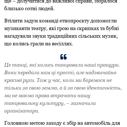
ще – долучитися до важливої справи, зібралося
близько сотні людей.
Втілити задум команді етнопроєкту допомогли
музиканти театру, які грою на скрипках та бубні
нагадували звуки традиційних сільських музик,
що колись грали на весіллях.
Це танцi, якi колись танцювали нашi пращури.
Вони передали нам цi простi, але надзвичайно
красивi рухи. Тож у час, коли ми боремося не
тiльки за свою землю, а й за свою iдентичнiсть,
ми не маємо права втрачати нашу
танцювальну культуру, – зазначили
органiзатори.
Головною метою заходу є збiр на автомобiль для