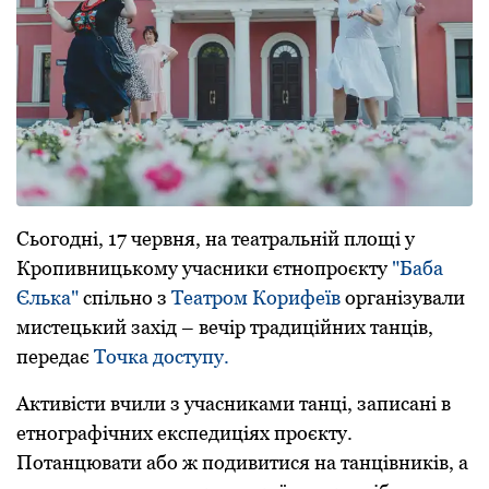
Сьогоднi, 17 червня, на театральнiй площi у
Кропивницькому учасники єтнопроєкту
"Баба
Єлька"
спiльно з
Театром Корифеїв
органiзували
мистецький захiд – вечiр традицiйних танцiв,
передає
Точка доступу.
Активiсти вчили з учасниками танцi, записанi в
етнографiчних експедицiях проєкту.
Потанцювати або ж подивитися на танцівників, а