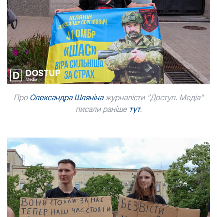
Про
Олександра Шляніна
журналісти "Доступ. Медіа"
писали раніше
тут
.