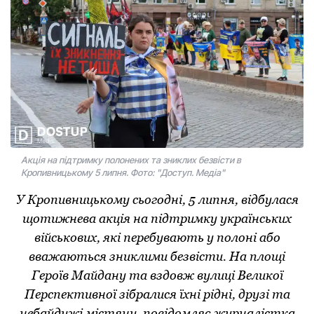
Акція на підтримку полонених та зниклих безвісти в
Кропивницькому 5 липня. Фото: "Доступ. Медіа"
У Кропивницькому сьогодні,
5 липня
, відбулася
щотижнева акція на підтримку українських
військових, які перебувають у полоні або
вважаються зниклими безвісти. На площі
Героїв Майдану та вздовж вулиці Великої
Перспективної зібралися їхні рідні, друзі та
небайдужі містяни, повідомляє журналістка