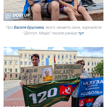
Про
Василя Брусника
, якого чекають сини, журналісти
"Доступ. Медіа" писали раніше
тут
.