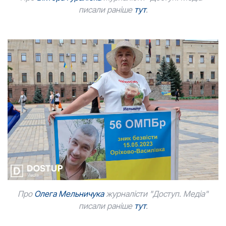
писали раніше
тут
.
Про
О
лега Мельничука
журналісти "Доступ. Медіа"
писали раніше
тут
.