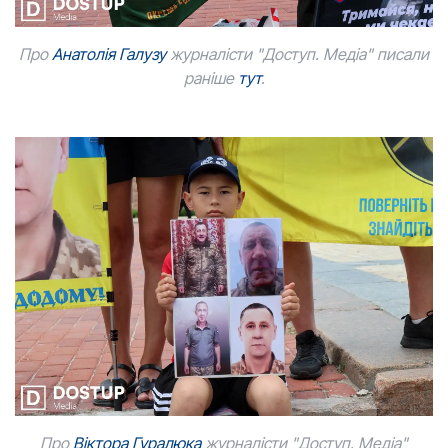
Про
Анатолія Галузу
журналісти "Доступ. Медіа" писали
раніше
тут
.
Про
В
іктора Гуралюка
журналісти "Доступ. Медіа"