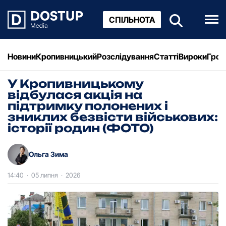
СПІЛЬНОТА
Новини
Кропивницький
Розслідування
Статті
Вироки
Грош
У Кропивницькому
відбулася акція на
підтримку полонених і
зниклих безвісти військових:
історії родин (ФОТО)
Ольга Зима
14:40
·
05 липня
·
2026