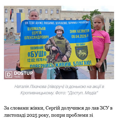
Наталія Ліхачова (ліворуч) із донькою на акції в
Кропивницькому. Фото: "Доступ. Медіа"
За словами жінки, Сергій долучився до лав ЗСУ в
листопаді 2025 року, попри проблеми зі