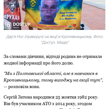
Дарʼя Нос (праворуч) на акції в Кропивницькому. Фото:
"Доступ. Медіа"
За словами дівчини, відтоді родина не отримала
жодної інформації про його долю.
"Ми з Полтавської області, але я навчаюся в
Кропивницькому, тому виходжу на акції тут",
— розповіла вона.
Сергій Затона народився 25 жовтня 1982 року.
Він був учасником АТО з 2014 року, згодом