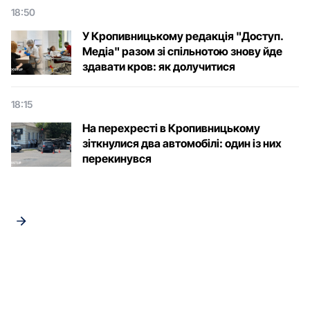
18:50
У Кропивницькому редакція "Доступ.
Медіа" разом зі спільнотою знову йде
здавати кров: як долучитися
18:15
На перехресті в Кропивницькому
зіткнулися два автомобілі: один із них
перекинувся