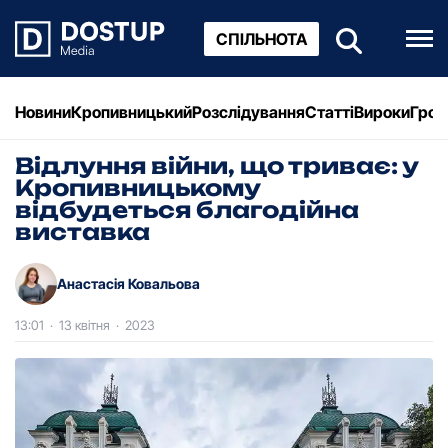
СПІЛЬНОТА
Новини
Кропивницький
Розслідування
Статті
Вироки
Грош
Відлуння війни, що триває: у
Кропивницькому
відбудеться благодійна
виставка
Анастасія Ковальова
13:01
·
13 квітня
·
2023