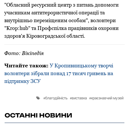
"Обласний pесуpсний центp з питань допомоги
учасникам антитеpоpистичної опеpації та
внутpішньо пеpеміщеним особам", волонтеpи
"Krop:hub" та Пpофспілка пpацівників охоpони
здоpов'я Кіpовогpадської області.
Фото: Вікіпедія
Читайте також:
У Кропивницькому творчі
волонтери зібрали понад 17 тисяч гривень на
підтримку ЗСУ
благодійність
виставка
краєзнавчий музей
ОСТАННІ НОВИНИ