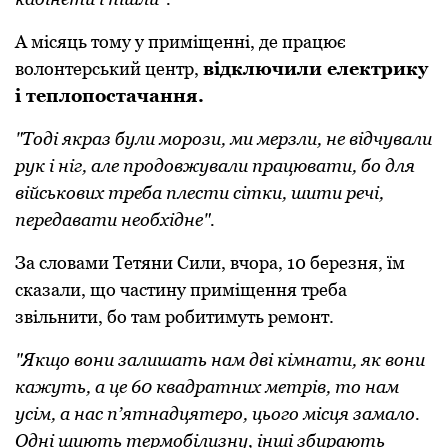
А місяць тому у приміщенні, де працює
волонтерський центр,
відключили електрику
і теплопостачання.
"Тоді якраз були морози, ми мерзли, не відчували
рук і ніг, але продовжували працювати, бо для
військових треба плести сітки, шити речі,
передавати необхідне".
За словами Тетяни Сили, вчора, 10 березня, їм
сказали, що частину приміщення треба
звільнити, бо там робитимуть ремонт.
"Якщо вони залишать нам дві кімнати, як вони
кажуть, а це 60 квадратних метрів, то нам
усім, а нас п’ятнадцятеро, цього місця замало.
Одні шиють термобілизну, інші збирають