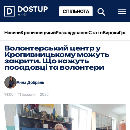
СПІЛЬНОТА
Новини
Кропивницький
Розслідування
Статті
Вироки
Грош
Волонтерський центр у
Кропивницькому можуть
закрити. Що кажуть
посадовці та волонтери
Анна Добрань
14:00
·
11 березня
·
2025