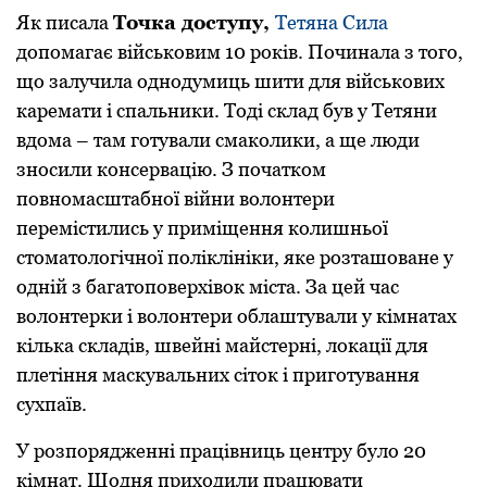
Як писала
Точка доступу,
Тетяна Сила
допомагає військовим 10 років. Починала з того,
що залучила однодумиць шити для військових
каремати і спальники. Тоді склад був у Тетяни
вдома – там готували смаколики, а ще люди
зносили консервацію. З початком
повномасштабної війни волонтери
перемістились у приміщення колишньої
стоматологічної поліклініки, яке розташоване у
одній з багатоповерхівок міста. За цей час
волонтерки і волонтери облаштували у кімнатах
кілька складів, швейні майстерні, локації для
плетіння маскувальних сіток і приготування
сухпаїв.
У розпорядженні працівниць центру було 20
кімнат. Щодня приходили працювати