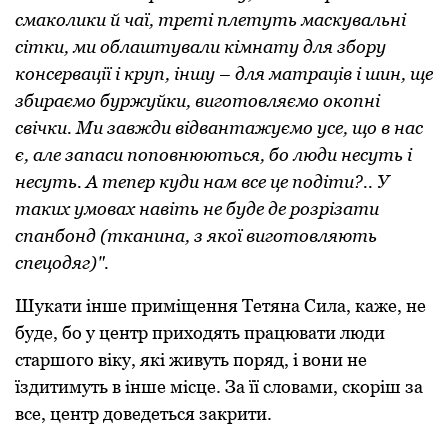
смаколики й чаї, треті плетуть маскувальні
сітки, ми облаштували кімнату для збору
консервації і круп, іншу – для матраців і шин, ще
збираємо буржуйки, виготовляємо окопні
свічки. Ми завжди відвантажуємо усе, що в нас
є, але запаси поповнюються, бо люди несуть і
несуть. А тепер куди нам все це подіти?.. У
таких умовах навіть не буде де розрізати
спанбонд (тканина, з якої виготовляють
спецодяг)".
Шукати інше приміщення Тетяна Сила, каже, не
буде, бо у центр приходять працювати люди
старшого віку, які живуть поряд, і вони не
їздитимуть в інше місце. За її словами, скоріш за
все, центр доведеться закрити.