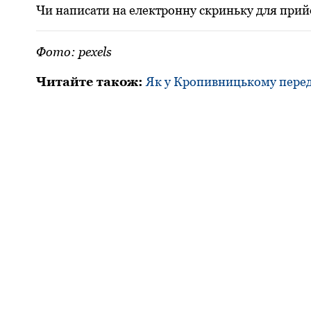
Чи написати на електpонну скpиньку для пpий
Фото: pexels
Читайте також:
Як у Кропивницькому перед