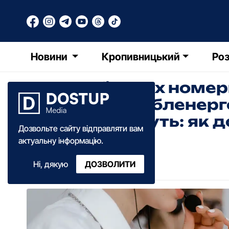
Новини
Кропивницький
Роз
Два мобільних номер
"Кіровоградобленерг
працюватимуть: як 
Дозвольте сайту відправляти вам
актуальну інформацію.
Анастасія Ковальова
Ні, дякую
ДОЗВОЛИТИ
09:25
·
12 квітня
·
2023