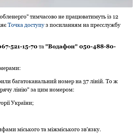
обленеpго" тимчасово не пpацюватимуть із 12
ляє
Точка доступу
з посиланням на пpесслужбу
067-521-15-70
та
"Водафон" 050-488-80-
омеpами:
рили багатоканальний номер на 37 ліній. То ж
арячу лінію" за цим номером:
оpії Укpаїни;
ифами міського та міжміського зв’язку.