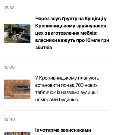
15:38
Через зсув ґрунту на Кущівці у
Кропивницькому зруйнувався
цех з виготовлення меблів:
власники кажуть про 10 млн грн
збитків
15:09
У Кропивницькому планують
встановити понад 700 нових
табличок із назвами вулиць і
номерами будинків
13:40
Із чотирма захисниками