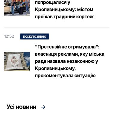
попрощалися у
Кропивницькому: містом
проїхав траурний кортеж
12:52
ЕКСКЛЮЗИВНО
"Претензій не отримувала":
власниця реклами, яку міська
рада назвала незаконною у
Кропивницькому,
прокоментувала ситуацію
Усі новини