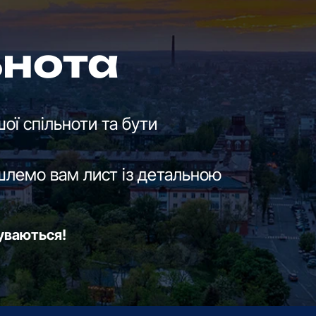
ьнота
ої спільноти та бути
шлемо вам лист із детальною
буваються!