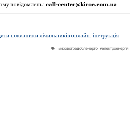
ому повідомлень:
call-center@kiroe.com.ua
ати показники лічильників онлайн: інструкція
кіровоградобленерго
електроенергія