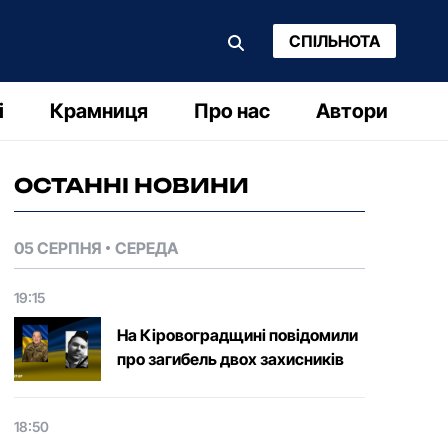
СПІЛЬНОТА
і
Крамниця
Про нас
Автори
ОСТАННІ НОВИНИ
05 СЕРПНЯ
СЕРЕДА
19:15
На Кіровоградщині повідомили
про загибель двох захисників
18:50