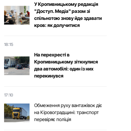
У Кропивницькому редакція
"Доступ. Медіа" разом зі
спільнотою знову йде здавати
кров: як долучитися
18:15
На перехресті в
Кропивницькому зіткнулися
два автомобілі: один із них
перекинувся
17:10
Обмеження руху вантажівок діє
на Кіровоградщині: транспорт
перевіряє поліція