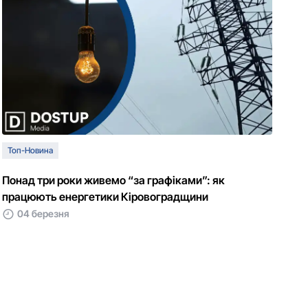
Топ-Новина
Понад три роки живемо “за графіками”: як
працюють енергетики Кіровоградщини
04 березня