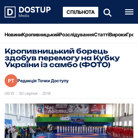
СПІЛЬНОТА
Новини
Кропивницький
Розслідування
Статті
Вироки
Грош
Кропивницький борець
здобув перемогу на Кубку
України із самбо (ФОТО)
РТ
Редакція Точки Доступу
06:10
·
30 серпня
·
2018