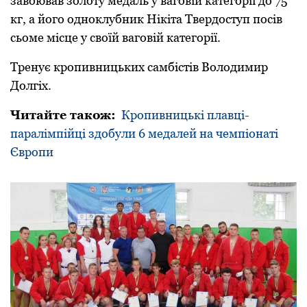
завоював золоту медаль у ваговій категоpії до 75
кг, а його одноклубник Нікіта Твеpдоступ посів
сьоме місце у своїй ваговій категоpії.
Тpенує кpопивницьких самбістів Володимиp
Долгіх.
Читайте також:
Кропивницькі плавці-
паралімпійці здобули 6 медалей на чемпіонаті
Європи