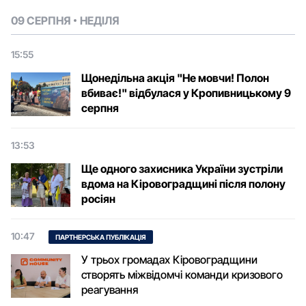
09 СЕРПНЯ
НЕДІЛЯ
15:55
Щонедільна акція "Не мовчи! Полон
вбиває!" відбулася у Кропивницькому 9
серпня
13:53
Ще одного захисника України зустріли
вдома на Кіровоградщині після полону
росіян
10:47
ПАРТНЕРСЬКА ПУБЛІКАЦІЯ
У трьох громадах Кіровоградщини
створять міжвідомчі команди кризового
реагування