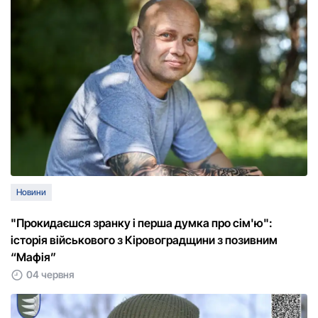
Новини
"Прокидаєшся зранку і перша думка про сім'ю":
історія військового з Кіровоградщини з позивним
“Мафія”
04 червня