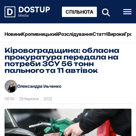
СПІЛЬНОТА
Новини
Кропивницький
Розслідування
Статті
Вироки
Грош
Кіровоградщина: обласна
прокуратура передала на
потреби ЗСУ 56 тонн
пального та 11 автівок
Олександра Ільченко
06:50
·
29 березня
·
2022