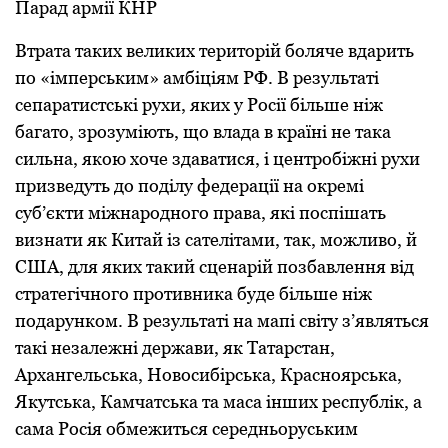
Парад армії КНР
Втрата таких великих територій боляче вдарить
по «імперським» амбіціям РФ. В результаті
сепаратистські рухи, яких у Росії більше ніж
багато, зрозуміють, що влада в країні не така
сильна, якою хоче здаватися, і центробіжні рухи
призведуть до поділу федерації на окремі
суб’єкти міжнародного права, які поспішать
визнати як Китай із сателітами, так, можливо, й
США, для яких такий сценарій позбавлення від
стратегічного противника буде більше ніж
подарунком. В результаті на мапі світу з’являться
такі незалежні держави, як Татарстан,
Архангельська, Новосибірська, Красноярська,
Якутська, Камчатська та маса інших республік, а
сама Росія обмежиться середньоруським