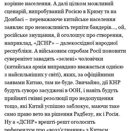
корінне населення. А далі цілком можливий
сценарій, випробуваний Росією в Криму та на
Донбасі – переважаюче китайське населення
заявляє про неможливість терпіти бандерів…, ой,
російське знущання, й оголошує про створення,
наприклад, «ДСНР» – далекосхідної народної
республіки. А військовим спробам Росії поновити
суверенітет завадять «зелені» чоловічки
(китайська армія виправдано вважається однією
з найсильніших у світі), яких, за офіційними
заявами Китаю, там не буде. Звичайно, дії КНР
будуть суворо засуджені в ООН, і навіть будуть
прийняті гнівні резолюції про недопущення
тощо, які Китай успішно заблокує, маючи таке
само право вето на рішення Радбезу, як і Росія.
Ну а «ДСНР» врешті-решт оголосить
референдум про «возз’єднання» з Китаєм.