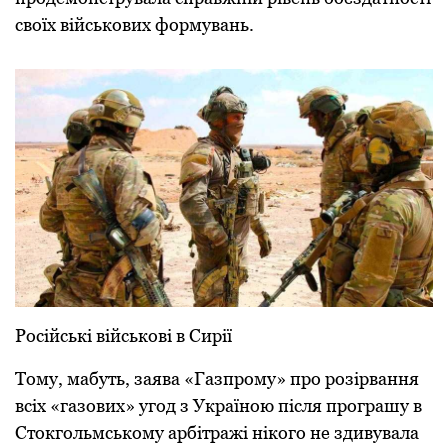
своїх військових формувань.
Російські військові в Сирії
Тому, мабуть, заява «Газпрому» про розірвання
всіх «газових» угод з Україною після програшу в
Стокгольмському арбітражі нікого не здивувала