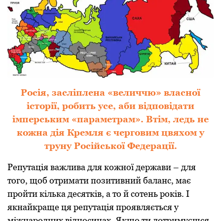
Росія, засліплена «величчю» власної
історії, робить усе, аби відповідати
імперським «параметрам». Втім, ледь не
кожна дія Кремля є черговим цвяхом у
труну Російської Федерації.
Репутація важлива для кожної держави – для
того, щоб отримати позитивний баланс, має
пройти кілька десятків, а то й сотень років. І
якнайкраще ця репутація проявляється у
міжнародних відносинах. Якщо ти дотримуєшся