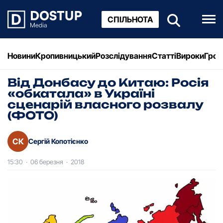
СПІЛЬНОТА
Новини
Кропивницький
Розслідування
Статті
Вироки
Грош
Від Донбасу до Китаю: Росія
«обкатала» в Україні
сценарій власного розвалу
(ФОТО)
СК
Сергій Копотієнко
15:30
·
06 березня
·
2018