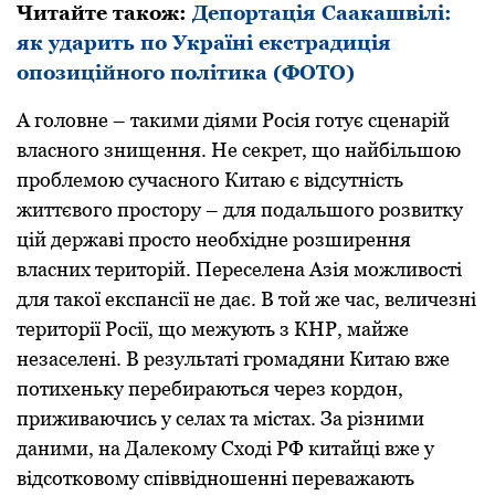
Читайте також:
Депортація Саакашвілі:
як ударить по Україні екстрадиція
опозиційного політика (ФОТО)
А головне – такими діями Росія готує сценарій
власного знищення. Не секрет, що найбільшою
проблемою сучасного Китаю є відсутність
життєвого простору – для подальшого розвитку
цій державі просто необхідне розширення
власних територій. Переселена Азія можливості
для такої експансії не дає. В той же час, величезні
території Росії, що межують з КНР, майже
незаселені. В результаті громадяни Китаю вже
потихеньку перебираються через кордон,
приживаючись у селах та містах. За різними
даними, на Далекому Сході РФ китайці вже у
відсотковому співвідношенні переважають