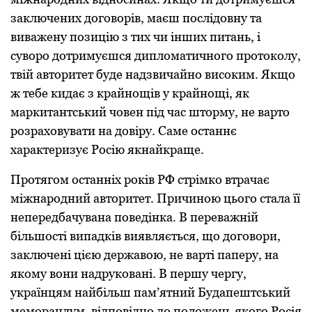
заключених договорів, маєш послідовну та
виважену позицію з тих чи інших питань, і
суворо дотримуєшся дипломатичного протоколу,
твій авторитет буде надзвичайно високим. Якщо
ж тебе кидає з крайнощів у крайнощі, як
маркитантський човен під час шторму, не варто
розраховувати на довіру. Саме останнє
характеризує Росію якнайкраще.
Протягом останніх років РФ стрімко втрачає
міжнародний авторитет. Причиною цього стала її
непередбачувана поведінка. В переважній
більшості випадків виявляється, що договори,
заключені цією державою, не варті паперу, на
якому вони надруковані. В першу чергу,
українцям найбільш пам’ятний Будапештський
меморандум, відповідно до положень якого Росія