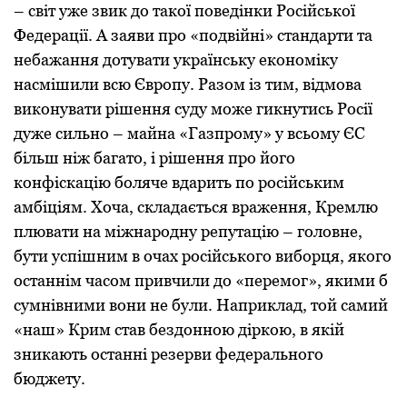
– світ уже звик до такої поведінки Російської
Федерації. А заяви про «подвійні» стандарти та
небажання дотувати українську економіку
насмішили всю Європу. Разом із тим, відмова
виконувати рішення суду може гикнутись Росії
дуже сильно – майна «Газпрому» у всьому ЄС
більш ніж багато, і рішення про його
конфіскацію боляче вдарить по російським
амбіціям. Хоча, складається враження, Кремлю
плювати на міжнародну репутацію – головне,
бути успішним в очах російського виборця, якого
останнім часом привчили до «перемог», якими б
сумнівними вони не були. Наприклад, той самий
«наш» Крим став бездонною діркою, в якій
зникають останні резерви федерального
бюджету.