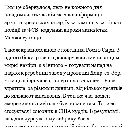
Чим це обернулося, ледь не кожного дня
повідомляють засоби масової інформації –
арешти кримських татар, їх катування у застінках
поліції та ФСБ, надумані вироки активістам
Меджлісу тощо.
Також красномовною є поведінка Росії в Сирії. З
одного боку, росіяни декларували американцям
мирні наміри, а з іншого – готували напад на
нафтопереробний завод у провінції Дейр-ез-Зор.
Чим це обернулося, тепер знає весь світ – Росія
втратила, за різними даними, від кількох десятків
до кількасот військових. В той же час, жоден
американець навіть не був пораненим. Те саме
стосується і союзників США курдів. В результаті,
завдяки дурнуватому вибрику Росія
продемонструвала справжній рівень боєздатності